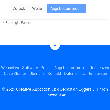
Zurück
Weiter
Angebot anfordern
* Benötigte Felder
Webseiten
-
Software
-
Preise
-
Angebot anfordern
-
Referenzen
-
Case Studies
-
Über uns
-
Kontakt
-
Datenschutz
-
Impressum
© 2026 Creative Allocation GbR Sebastian Eggers & Timon
Holzhäuser